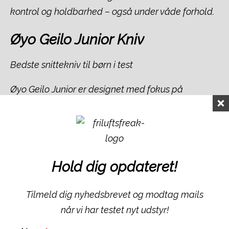
kontrol og holdbarhed – også under våde forhold.
Øyo Geilo Junior Kniv
Bedste snittekniv til børn i test
Øyo Geilo Junior er designet med fokus på
sikkerhed og brugervenlighed. Den er velegnet til
børn og begyndere, der vil lære at snitte.
Materialer:
Premium stålblad, skæfte i oliventræ
Bladlængde:
9,5 cm
Hold dig opdateret!
Sikkerhed:
Fingerstop for bedre kontrol
Tilmeld dig nyhedsbrevet og modtag mails
Kniven er perfekt til spejdere eller nye brugere, der
når vi har testet nyt udstyr!
ønsker en sikker introduktion til snittearbejde.