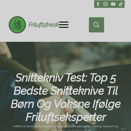
Friluftsfreak
Search
for:
Snittekniv Test: Top 5
Bedste Snitteknive Til
Børn Og Voksne Ifølge
Friluftseksperter
Artiklen er lavet i samarbejde med vores eksperter samt deres erfaring, research og