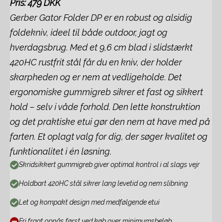
Pris: 479 DKK
Gerber Gator Folder DP er en robust og alsidig
foldekniv, ideel til både outdoor, jagt og
hverdagsbrug. Med et 9,6 cm blad i slidstærkt
420HC rustfrit stål får du en kniv, der holder
skarpheden og er nem at vedligeholde. Det
ergonomiske gummigreb sikrer et fast og sikkert
hold – selv i våde forhold. Den lette konstruktion
og det praktiske etui gør den nem at have med på
farten. Et oplagt valg for dig, der søger kvalitet og
funktionalitet i én løsning.
Skridsikkert gummigreb giver optimal kontrol i al slags vejr
Holdbart 420HC stål sikrer lang levetid og nem slibning
Let og kompakt design med medfølgende etui
Fri fragt opnås først ved køb over minimumsbeløb