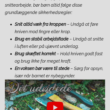
snittearbejde, bør børn altid følge disse
grundlæggende sikkerhedsregler:
Snit altid væk fra kroppen
– Undgå at føre
kniven mod fingre eller krop.
Brug en stabil arbejdsflade
– Undgå at snitte
i luften eller på ujævnt underlag.
Brug skæftet korrekt
– Hold kniven godt fast
og brug ikke for meget kraft.
En voksen bør være til stede
– Sørg for opsyn,
især når barnet er nybegynder.
Play