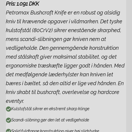
Pris: 1.091 DKK
Petromax Bushcraft Knife er en robust og alsidig
kniv til krævende opgaver i vildmarken. Det tyske
kulstofstål (80CrV2) sikrer enestående skarphed,
mens scandi-slibningen gør kniven nem at
vedligeholde. Den gennemgående konstruktion
med stålskaft giver maksimal stabilitet, og det
ergonomiske træskæfte ligger godt i hånden. Med
det medfølgende læderhylster kan kniven let
bæres i bæltet, så den altid er lige ved hånden. En
kniv skabt til bushcraft, overlevelse og hardcore
eventyr.
Kulstofstål sikrer en ekstremt skarp klinge
Scandi-slibning gør den let at vedligeholde
Solid fuldtange konstruktion giver høj slidstyrke