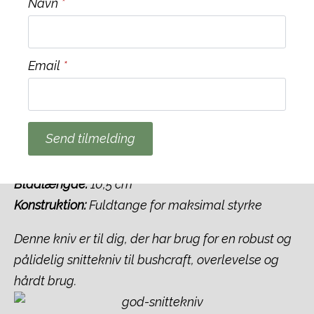
Navn
*
Petromax Bushcraft Knife
Bedste snittekniv til bushcraft i test
Email
*
Petromax Bushcraft Knife er en kraftig og
slidstærk kniv, der er designet til krævende
opgaver i naturen.
Send tilmelding
Materialer:
80CrV2 kulstofstål, skæfte i træ
Bladlængde:
10,5 cm
Konstruktion:
Fuldtange for maksimal styrke
Denne kniv er til dig, der har brug for en robust og
pålidelig snittekniv til bushcraft, overlevelse og
hårdt brug.