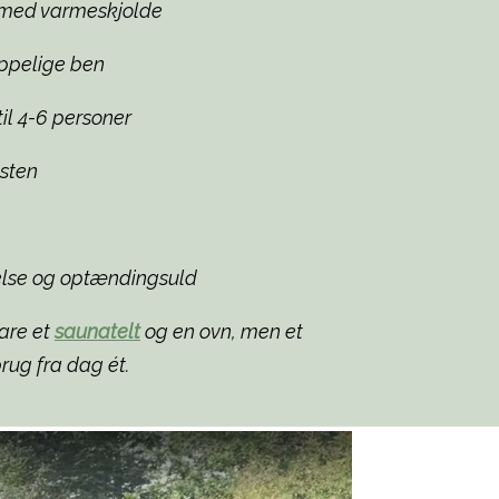
l med varmeskjolde
ppelige ben
il 4-6 personer
sten
else og optændingsuld
are et
saunatelt
og en ovn, men et
brug fra dag ét.