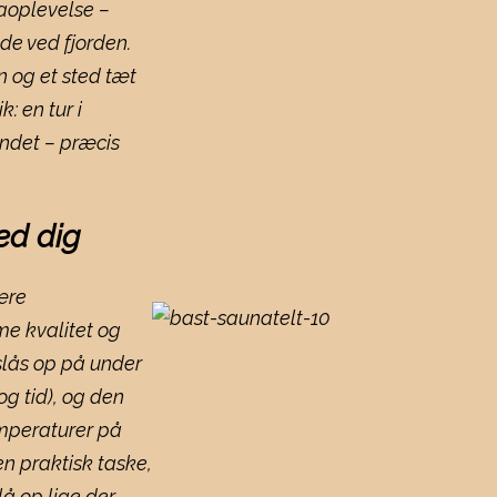
aoplevelse –
de ved fjorden.
n og et sted tæt
: en tur i
andet – præcis
ed dig
ære
me kvalitet og
slås op på under
og tid), og den
mperaturer på
n praktisk taske,
å op lige der,