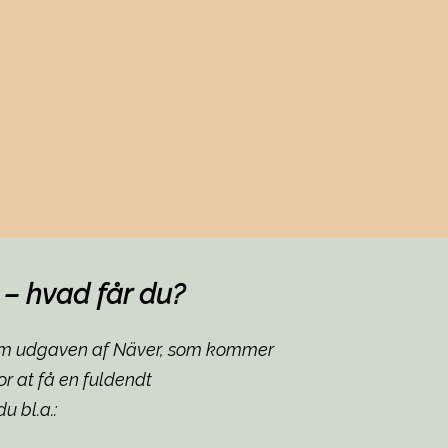
– hvad får du?
ium udgaven af Näver, som kommer
r at få en fuldendt
u bl.a.: