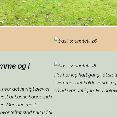
emme og i
Her har jeg haft gang i at sæt
svømme i det kolde vand - og 
 hvor det hurtigt blev et
så ud i vandet igen. Fed oplev
riøst at kunne hoppe ind i
len. Men den mest
or teltet stod helt ud til