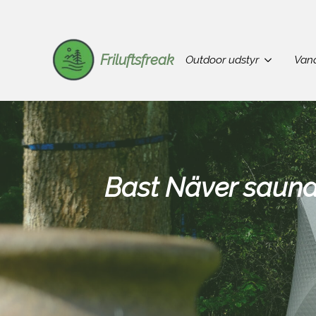
Friluftsfreak
Outdoor udstyr
Vand
Bast Näver sauna