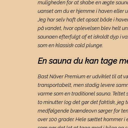
muligheden for at skabe en ægte saun
uanset om du er hjemme i haven eller u
Jeg har selv haft det opsat både i have
på vandet, hvor oplevelsen blev helt unik
saunaen efterfulgt af et iskoldt dyp i v
som en klassisk cold plunge.
En sauna du kan tage m
Bast Näver Premium er udviklet til at v
transportabelt, men stadig levere sam
varme som en traditionel sauna. Teltet 
to minutter (og det gør det faktisk, jeg t
medfølgende brændeovn sørger for te
over 100 grader. Hele sættet kommer i e
som gør det let at tage med i bilen og sl