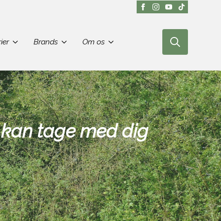
ier
Brands
Om os
Search
for:
 kan tage med dig