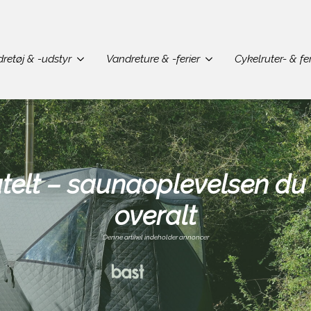
retøj & -udstyr
Vandreture & -ferier
Cykelruter- & fer
telt – saunaoplevelsen du
overalt
Denne artikel indeholder annoncer