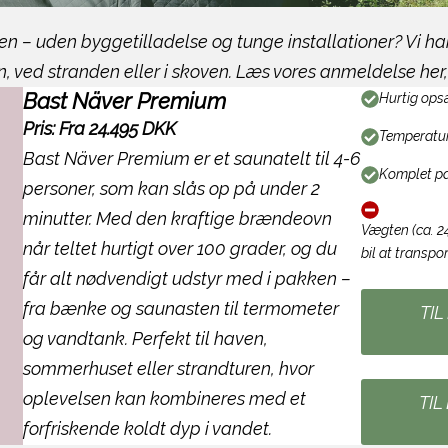
 – uden byggetilladelse og tunge installationer? Vi har
, ved stranden eller i skoven. Læs vores anmeldelse her, 
Bast Näver Premium
Hurtig ops
Pris: Fra 24.495 DKK
Temperatur
Bast Näver Premium er et saunatelt til 4-6
Komplet pa
personer, som kan slås op på under 2
minutter. Med den kraftige brændeovn
Vægten (ca. 24
når teltet hurtigt over 100 grader, og du
bil at transpo
får alt nødvendigt udstyr med i pakken –
fra bænke og saunasten til termometer
TIL
og vandtank. Perfekt til haven,
sommerhuset eller strandturen, hvor
oplevelsen kan kombineres med et
TIL
forfriskende koldt dyp i vandet.