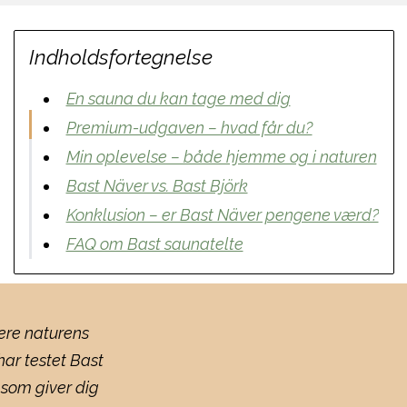
Indholdsfortegnelse
En sauna du kan tage med dig
Premium-udgaven – hvad får du?
Min oplevelse – både hjemme og i naturen
Bast Näver vs. Bast Björk
Konklusion – er Bast Näver pengene værd?
FAQ om Bast saunatelte
nere naturens
ar testet Bast
som giver dig