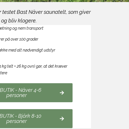
 testet Bast Näver saunatelt, som giver
og bliv klogere.
ætning og nem transport
er på over 100 grader
kke med alt nødvendigt udstyr
 kg telt + 26 kg ovn) gør, at det kræver
rtere
 BUTIK - Näver 4-6
personer
 BUTIK - Björk 8-10
personer