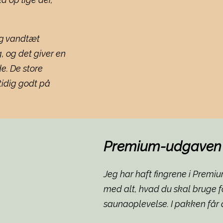
 og vandtæt
 og det giver en
e. De store
tidig godt på
Premium-udgaven 
Jeg har haft fingrene i Prem
med alt, hvad du skal bruge fo
saunaoplevelse. I pakken får d