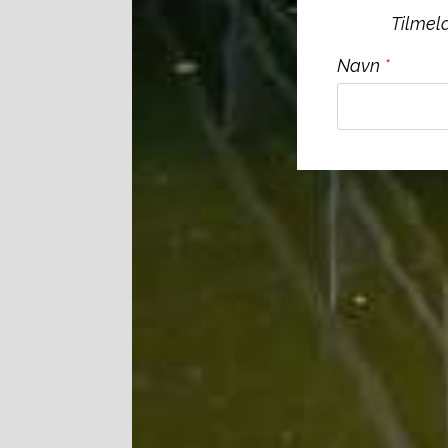
Tilmeld
Navn
*