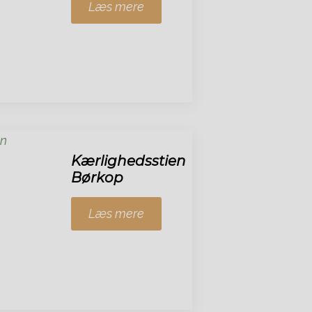
Læs mere
Kærlighedsstien
Børkop
Læs mere