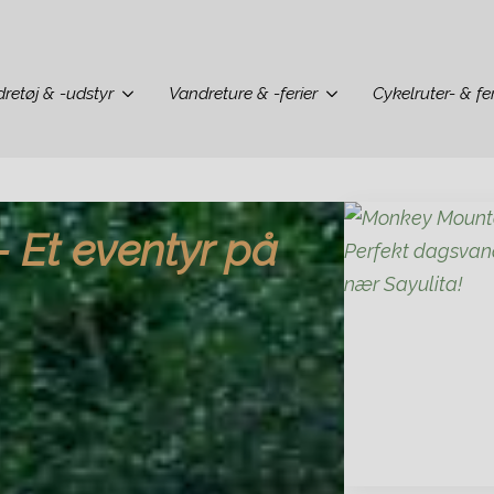
retøj & -udstyr
Vandreture & -ferier
Cykelruter- & fer
Et eventyr på