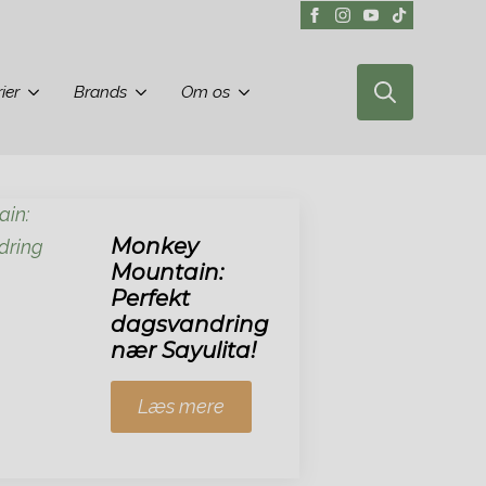
ier
Brands
Om os
Search
for:
Monkey
Mountain:
Perfekt
dagsvandring
nær Sayulita!
Læs mere