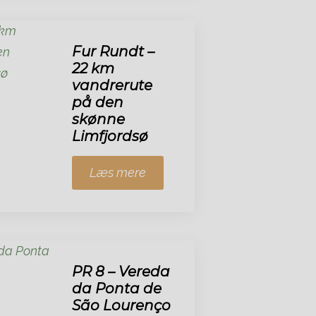
Fur Rundt –
22 km
vandrerute
på den
skønne
Limfjordsø
Læs mere
PR 8 – Vereda
da Ponta de
São Lourenço