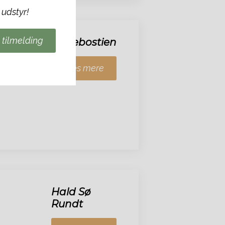
 udstyr!
 tilmelding
Hedebostien
Læs mere
Hald Sø
Rundt